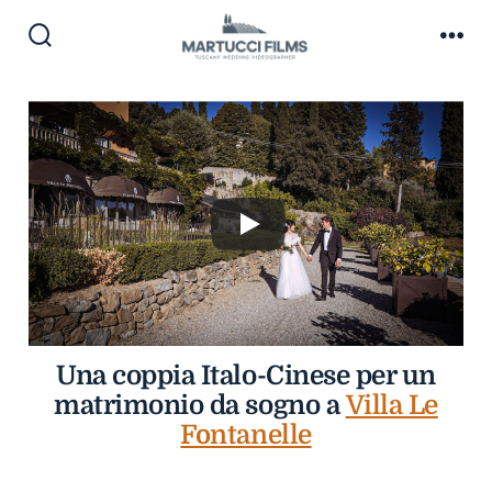
Skip
to
Search
Me
Toggle
content
Una coppia Italo-Cinese per un
matrimonio da sogno a
Villa Le
Fontanelle